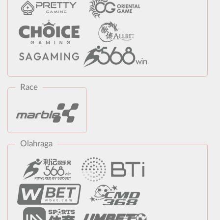
Race
Olahraga