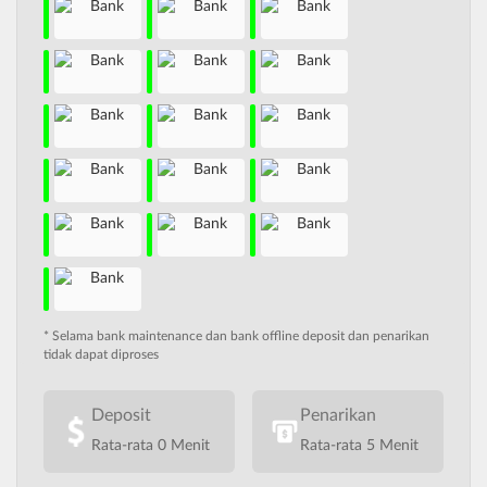
* Selama bank maintenance dan bank offline deposit dan penarikan
tidak dapat diproses
Deposit
Penarikan
Rata-rata 0 Menit
Rata-rata 5 Menit