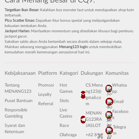
Cara Menang Besar di CQ9:
Targetkan Ikan Besar:
Kalahkan bos monster laut untuk mendapatkan
drop
koin
terbanyak.
Picu Scatter Emas:
Dapatkan fitur bonus spesial yang melipatgandakan
kekuatan tembakan Anda.
Jackpot Harian:
Manfaatkan momentum yang disediakan khusus bagi pemburu
jackpot gacor.
Saksikan saldo akun Anda bertambah secara drastis dalam sekejap mata.
Mainkan sekarang menggunakan
Menang123 login
untuk membuktikan
kemudahan meraih kemenangan sensasional hari ini.
Kebijaksanaan
Platform
Kategori
Dukungan
Komunitas
Tentang
Promosi
Hot
CS.Mena
Whatsa
MENANG123
Games
ng123@
pp
Loyalty
gmail.co
Pusat Bantuan
Slots
Email
Referral
m
Responsible
Live
Faceboo
MENAN
Gambling
Casino
k
G123RA
Syarat dan
Race
JASLOT
Telegra
Ketentuan
m
Olahraga
+62 8