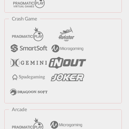
Crash Game
Arcade