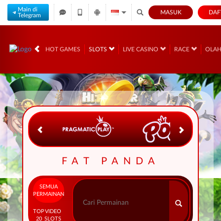
Main di
MASUK
DAF
Telegram
IDR
12,734,743,
HOT GAMES
SLOTS
LIVE CASINO
RACE
OLA
FAT PANDA
SEMUA
PERMAINAN
TOP
VIDEO
20
SLOTS