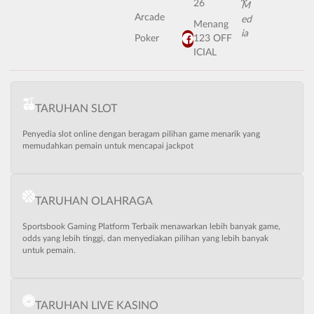
26
Arcade
Menang
Poker
123 OFF
ICIAL
TARUHAN SLOT
Penyedia slot online dengan beragam pilihan game menarik yang
memudahkan pemain untuk mencapai jackpot
TARUHAN OLAHRAGA
Sportsbook Gaming Platform Terbaik menawarkan lebih banyak game,
odds yang lebih tinggi, dan menyediakan pilihan yang lebih banyak
untuk pemain.
TARUHAN LIVE KASINO