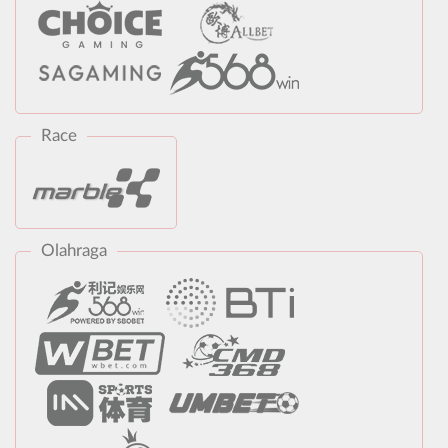
Race
Olahraga