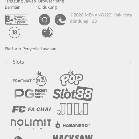
Tanggung Jawab
Browser Yang
Bermain
Didukung
©2026 MENANG123. Hak cipta
dilindungi | 18+
Platform Penyedia Layanan
Slots