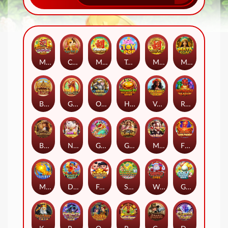
Mahjong Win
Coin Cat 2
Mahjong Win 2
Toy Pop
Mahjong Win 3
Maya Legacy
Blessing Temple
Golden Qilin
Odin Territory
Halloween Win
Volcanic Legend
Red Dragon’s Treasure
Bounty Clash
Neko Treasures
Golden Snake
Golden Duel
Much Richer
Fire Ball Blaze Phoenix
Midas Hand
Dancing Samba
Fortune Twins
Super Hoo Hey How
Wonderful Christmas
Golf 2