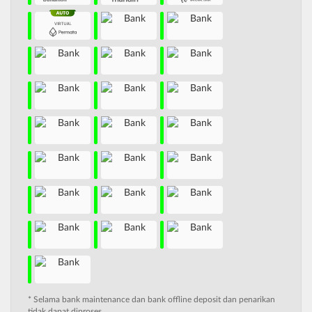
* Selama bank maintenance dan bank offline deposit dan penarikan
tidak dapat diproses