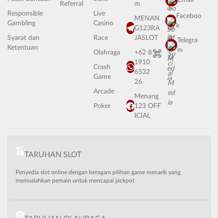
Email
Referral
m
Responsible
Live
Faceboo
MENAN
Gambling
Casino
k
G123RA
Syarat dan
Race
JASLOT
Telegra
Ketentuan
m
Olahraga
+62 8
1910
Crash
6532
Game
26
Arcade
Menang
Poker
123 OFF
ICIAL
TARUHAN SLOT
Penyedia slot online dengan beragam pilihan game menarik yang
memudahkan pemain untuk mencapai jackpot