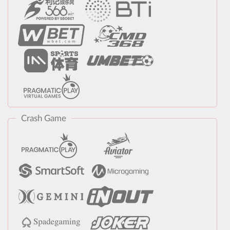
Crash Game