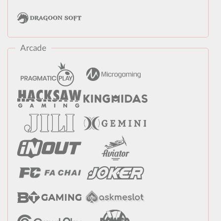
Arcade