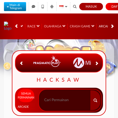
Main di
MASUK
DAF
Telegram
LIVE CASINO
RACE
OLAHRAGA
CRASH GAME
ARCADE
HACKSAW
SEMUA
PERMAINAN
ARCADE