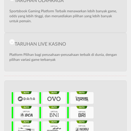
TARUHAN OLAHRAGA
Sportsbook Gaming Platform Terbaik menawarkan lebih banyak game,
odds yang lebih tinggi, dan menyediakan pilihan yang lebih banyak
untuk pemain.
TARUHAN LIVE KASINO
Platform Pilihan bagi perusahaan-perusahaan terbaik di dunia, dengan
pilihan variasi game terbanyak